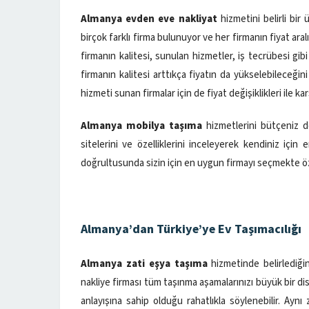
Almanya evden eve nakliyat
hizmetini belirli bi
birçok farklı firma bulunuyor ve her firmanın fiyat aralı
firmanın kalitesi, sunulan hizmetler, iş tecrübesi gibi
firmanın kalitesi arttıkça fiyatın da yükselebilece
hizmeti sunan firmalar için de fiyat değişiklikleri ile karşı
Almanya mobilya taşıma
hizmetlerini bütçeniz do
sitelerini ve özelliklerini inceleyerek kendiniz için 
doğrultusunda sizin için en uygun firmayı seçmekte 
Almanya’dan Türkiye’ye Ev Taşımacılığı
Almanya zati eşya taşıma
hizmetinde belirlediğin
nakliye firması tüm taşınma aşamalarınızı büyük bir disip
anlayışına sahip olduğu rahatlıkla söylenebilir. Ayn