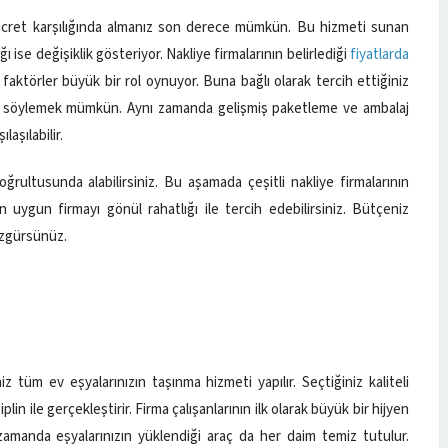
r ücret karşılığında almanız son derece mümkün. Bu hizmeti sunan
ğı ise değişiklik gösteriyor. Nakliye firmalarının belirlediği
fiyatlarda
 faktörler büyük bir rol oynuyor. Buna bağlı olarak tercih ettiğiniz
ğini söylemek mümkün. Aynı zamanda gelişmiş paketleme ve ambalaj
laşılabilir.
ğrultusunda alabilirsiniz. Bu aşamada çeşitli nakliye firmalarının
en uygun firmayı gönül rahatlığı ile tercih edebilirsiniz. Bütçeniz
özgürsünüz.
iz tüm ev eşyalarınızın taşınma hizmeti yapılır. Seçtiğiniz kaliteli
lin ile gerçekleştirir. Firma çalışanlarının ilk olarak büyük bir hijyen
ı zamanda eşyalarınızın yüklendiği araç da her daim temiz tutulur.