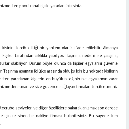
hizmetten gönül rahatlığı ile yararlanabilirsiniz.
k kişinin tercih ettiği bir yöntem olarak ifade edilebilir. Almanya
kişiler tarafından sıklıkla yapılıyor. Taşınma nedeni ise çalışma,
lar olabiliyor. Durum böyle olunca da kişiler eşyalarını güvenle
iyor. Taşınma aşaması iki ülke arasında olduğu için bu noktada kişilerin
ten yararlanan kişilerin en büyük isteğinin ise eşyalarının zarar
i hizmetler sunan ve size güvence sağlayan firmaları tercih etmeniz
r, tecrübe seviyeleri ve diğer özelliklere bakarak anlamak son derece
e içinize sinen bir nakliye firması bulabilirsiniz. Bu sayede tüm
.