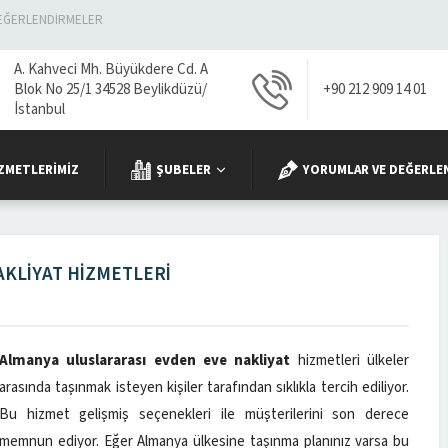
EĞERLENDIRMELER
A. Kahveci Mh. Büyükdere Cd. A
Blok No 25/1 34528 Beylikdüzü/
+90 212 909 14 01
İstanbul
ZMETLERIMIZ
ŞUBELER
YORUMLAR VE DEĞERLE
AKLIYAT HIZMETLERI
Almanya uluslararası evden eve nakliyat
hizmetleri ülkeler
arasında taşınmak isteyen kişiler tarafından sıklıkla tercih ediliyor.
Bu hizmet gelişmiş seçenekleri ile müşterilerini son derece
memnun ediyor. Eğer Almanya ülkesine taşınma planınız varsa bu