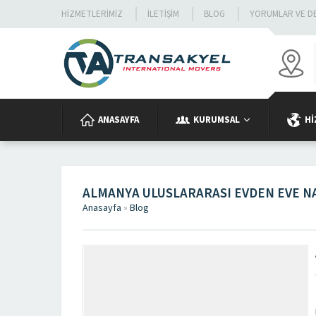
HIZMETLERIMIZ
İLETIŞIM
BLOG
YORUMLAR VE D
ANASAYFA
KURUMSAL
HI
ALMANYA ULUSLARARASI EVDEN EVE N
Anasayfa
»
Blog