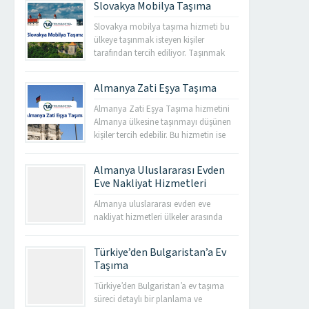
Slovakya Mobilya Taşıma
Slovakya mobilya taşıma hizmeti bu
ülkeye taşınmak isteyen kişiler
tarafından tercih ediliyor. Taşınmak
isteyen kişilerin bu ülkeyi tercih etme
sebebi ise birtakım eğitim ve iş
Almanya Zati Eşya Taşıma
konularına göre değişiklik
gösterebiliyor. İhtiyaç duyduğunuz
Almanya Zati Eşya Taşıma hizmetini
taktirde firmanın verdiği hizmetten
Almanya ülkesine taşınmayı düşünen
yararlanmanız mümkün. Slovakya
kişiler tercih edebilir. Bu hizmetin ise
Mobilya Taşıma Hizmetleri Slovakya
kişilerin hayat kalitesini ve konforunu
mobilya taşıma hizmeti müşteri
artırdığı rahatlıkla söylenebilir. Böylece
Almanya Uluslararası Evden
memnuniyeti sağlamak amacı...
siz yalnızca isteğinizi belirtmiş
Eve Nakliyat Hizmetleri
olursunuz ve bu firmalar gerekli olan
her şeyi sizin için yapar. Bu hizmeti
Almanya uluslararası evden eve
veren birçok nakliye şirketinin
nakliyat hizmetleri ülkeler arasında
olduğunu söylemek de pek yanlış
taşınmak isteyen kişiler tarafından
olmaz....
sıklıkla tercih ediliyor. Bu hizmet
Türkiye’den Bulgaristan’a Ev
gelişmiş seçenekleri ile müşterilerini
Taşıma
son derece memnun ediyor. Eğer
Almanya ülkesine taşınma planınız
Türkiye’den Bulgaristan’a ev taşıma
varsa bu hizmetten gönül rahatlığı ile
süreci detaylı bir planlama ve