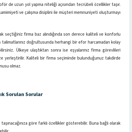
şoför de uzun yol yapma niteliği açısından tecrübeli özellikler taşır.
 samimiyeti ve çalışma disiplini ile müşteri memnuniyeti oluşturmayı
ak seçtiğiniz firma baz alındığında son derece kaliteli ve konforlu
ca talimatlarınız doğrultusunda herhangi bir efor harcamadan kolay
lirsiniz. Ülkeye ulaştıktan sonra ise eşyalarınız firma görevlileri
e yerleştirilir. Kaliteli bir firma seçiminde bulunduğunuz takdirde
onusu olmaz.
ık Sorulan Sorular
aşınacağınıza göre farklı özellikler gösterebilir. Buna bağlı olarak
bilir.